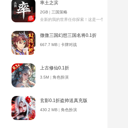
率土之滨
2GB
|
三国策略
全新的我的世界任你探索！这是一个小提示字段。
微微三国幻想三国名将0.1折
667.7 MB
|
卡牌对战
上古修仙0.1折
3.5M
|
角色扮演
玄影0.1折盗帅送真充版
430.2 MB
|
角色扮演