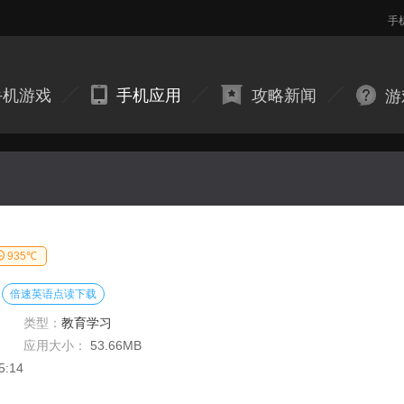
手
手机游戏
手机应用
攻略新闻
游
935℃
倍速英语点读下载
类型：
教育学习
应用大小：
53.66MB
5:14