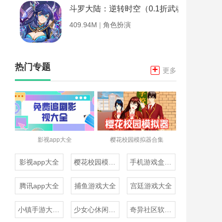
斗罗大陆：逆转时空（0.1折武魂觉醒）
409.94M
|
角色扮演
热门专题
+
更多
影视app大全
樱花校园模拟器合集
影视app大全
樱花校园模拟器合集
手机游戏盒子大全
腾讯app大全
捕鱼游戏大全
宫廷游戏大全
小镇手游大全免费下载
少女心休闲游戏推荐
奇异社区软件合集