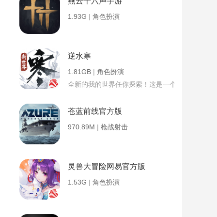
燕云十六声手游
1.93G
|
角色扮演
逆水寒
1.81GB
|
角色扮演
全新的我的世界任你探索！这是一个小提示字段。
苍蓝前线官方版
970.89M
|
枪战射击
灵兽大冒险网易官方版
1.53G
|
角色扮演