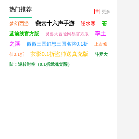
热门推荐
+
更多
燕云十六声手游
梦幻西游
逆水寒
苍
率土
蓝前线官方版
灵兽大冒险网易官方版
之滨
微微三国幻想三国名将0.1折
上古修
玄影0.1折盗帅送真充版
仙0.1折
斗罗大
陆：逆转时空（0.1折武魂觉醒）