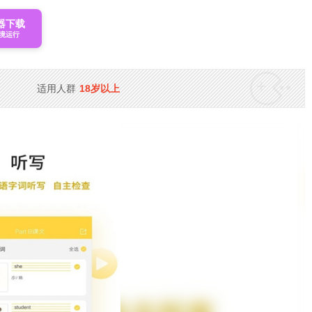
器下载
境运行
适用人群
18岁以上