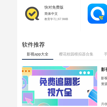
快对免费版
简体中文
教育学习 | 67.9MB
软件推荐
影视app大全
樱花校园模拟器合集
影
影
资
共