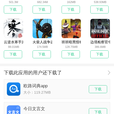
501.3M
682.34M
162MB
538.93MB
下载
下载
下载
下载
云逆水寒手游
火柴人战争遗产无敌版
班班暗黑怪物生存挑战5
边境检察官中
88.01MB
174.5MB
128.75MB
386.6MB
下载
下载
下载
下载
下载此应用的用户还下载了
欧路词典app
下载
大小：119.27MB
今日文言文
下载