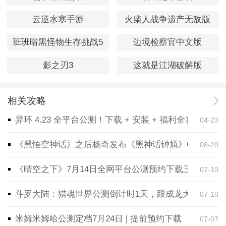
云逆水寒手游
火柴人战争遗产无敌版
班班暗黑怪物生存挑战5
边境检察官中文版
影之刃3
这就是江湖破解版
相关攻略
异环 4.23 全平台公测！下载 + 安装 + 福利全攻略，
04-23
《黑悟空神话》之后杨奇发布《黑神话钟馗》CG！预告
08-20
《晴空之下》7月14日全网平台公测预约下载三端同步
07-10
斗罗大陆：猎魂世界公测倒计时1天，跟成龙大哥一起
07-10
米姆米姆哈公测定档7月24日 | 提前预约下载
07-07