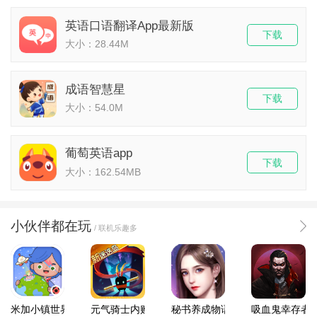
英语口语翻译App最新版
下载
大小：28.44M
成语智慧星
下载
大小：54.0M
葡萄英语app
下载
大小：162.54MB
小伙伴都在玩
/ 联机乐趣多
米加小镇世界2025官方版
元气骑士内购破解版
秘书养成物语
吸血鬼幸存者