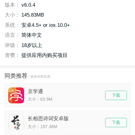
版本：
v6.0.4
大小：
145.83MB
系统：
安卓4.5+ or ios 10.0+
语言：
简体中文
评级：
18岁以上
资费：
提供应用内购买项目
同类推荐
/ 更多同类应用
京学通
下载
大小：63.9M
长相思诗词安卓版
下载
大小：197.38M