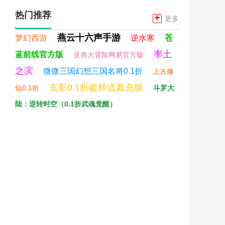
热门推荐
+
更多
燕云十六声手游
梦幻西游
逆水寒
苍
率土
蓝前线官方版
灵兽大冒险网易官方版
之滨
微微三国幻想三国名将0.1折
上古修
玄影0.1折盗帅送真充版
仙0.1折
斗罗大
陆：逆转时空（0.1折武魂觉醒）