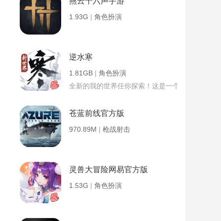
燕云十六声手游
1.93G
|
角色扮演
逆水寒
1.81GB
|
角色扮演
全新的我的世界任你探索！这是一个小提示字段。
苍蓝前线官方版
970.89M
|
枪战射击
灵兽大冒险网易官方版
1.53G
|
角色扮演