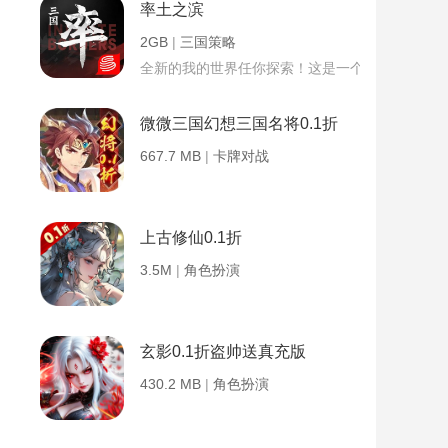
率土之滨
2GB
|
三国策略
全新的我的世界任你探索！这是一个小提示字段。
微微三国幻想三国名将0.1折
667.7 MB
|
卡牌对战
上古修仙0.1折
3.5M
|
角色扮演
玄影0.1折盗帅送真充版
430.2 MB
|
角色扮演