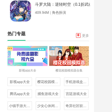
斗罗大陆：逆转时空（0.1折武魂觉醒）
409.94M
|
角色扮演
热门专题
+
更多
影视app大全
樱花校园模拟器合集
影视app大全
樱花校园模拟器合集
手机游戏盒子大全
腾讯app大全
捕鱼游戏大全
宫廷游戏大全
小镇手游大全免费下载
少女心休闲游戏推荐
奇异社区软件合集