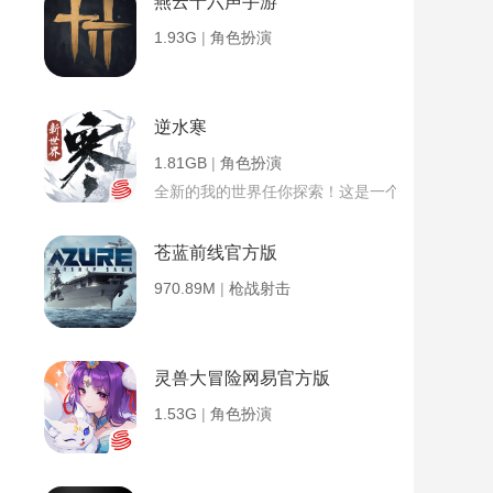
燕云十六声手游
1.93G
|
角色扮演
逆水寒
1.81GB
|
角色扮演
全新的我的世界任你探索！这是一个小提示字段。
苍蓝前线官方版
970.89M
|
枪战射击
灵兽大冒险网易官方版
1.53G
|
角色扮演