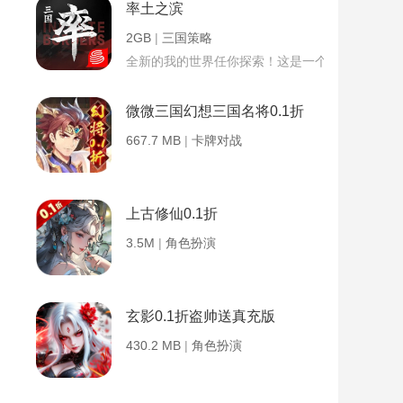
率土之滨
2GB
|
三国策略
全新的我的世界任你探索！这是一个小提示字段。
微微三国幻想三国名将0.1折
667.7 MB
|
卡牌对战
上古修仙0.1折
3.5M
|
角色扮演
玄影0.1折盗帅送真充版
430.2 MB
|
角色扮演