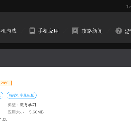
手
手机游戏
手机应用
攻略新闻
游
28℃
载
喵喵打字最新版
类型：
教育学习
应用大小：
5.60MB
4:08