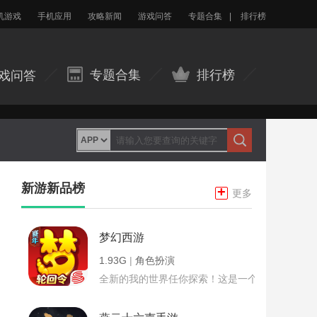
机游戏
手机应用
攻略新闻
游戏问答
专题合集
|
排行榜
专题合集
排行榜
戏问答
新游新品榜
+
更多
梦幻西游
1.93G
|
角色扮演
全新的我的世界任你探索！这是一个小提示字段。