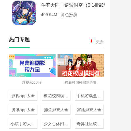
斗罗大陆：逆转时空（0.1折武魂觉醒）
409.94M
|
角色扮演
热门专题
+
更多
影视app大全
樱花校园模拟器合集
影视app大全
樱花校园模拟器合集
手机游戏盒子大全
腾讯app大全
捕鱼游戏大全
宫廷游戏大全
小镇手游大全免费下载
少女心休闲游戏推荐
奇异社区软件合集