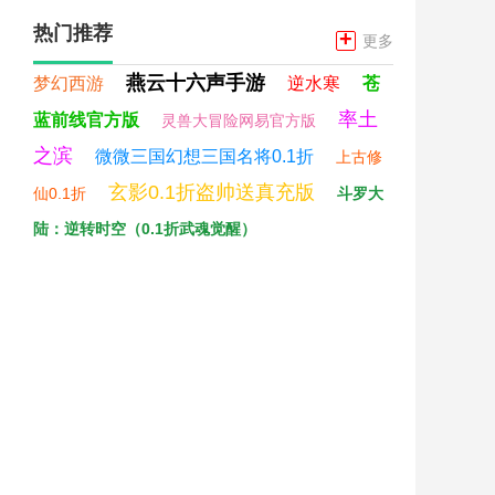
热门推荐
+
更多
燕云十六声手游
梦幻西游
逆水寒
苍
率土
蓝前线官方版
灵兽大冒险网易官方版
之滨
微微三国幻想三国名将0.1折
上古修
玄影0.1折盗帅送真充版
仙0.1折
斗罗大
陆：逆转时空（0.1折武魂觉醒）