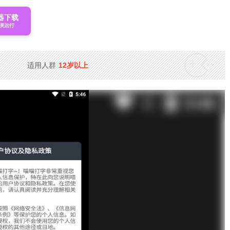
器下载
境运行
适用人群
12岁以上