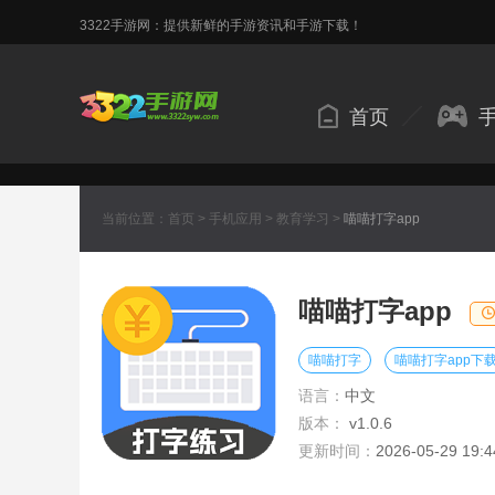
3322手游网：提供新鲜的手游资讯和手游下载！
首页
当前位置：
首页
>
手机应用
>
教育学习
>
喵喵打字app
喵喵打字app
喵喵打字
喵喵打字app下
语言：
中文
版本：
v1.0.6
更新时间：
2026-05-29 19:4