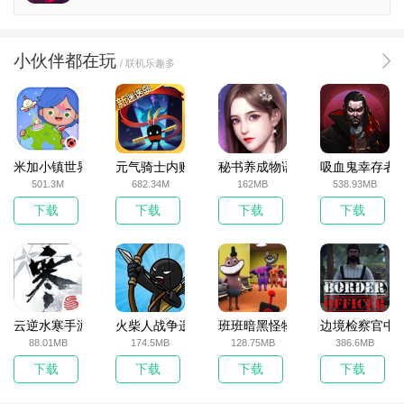
小伙伴都在玩
/ 联机乐趣多
米加小镇世界2025官方版
元气骑士内购破解版
秘书养成物语
吸血鬼幸存者
501.3M
682.34M
162MB
538.93MB
下载
下载
下载
下载
云逆水寒手游
火柴人战争遗产无敌版
班班暗黑怪物生存挑战5
边境检察官中
88.01MB
174.5MB
128.75MB
386.6MB
下载
下载
下载
下载