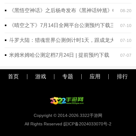
《黑悟空神话》之后杨奇发布《黑神话钟馗》CG！预告
08-20
《晴空之下》7月14日全网平台公测预约下载三端同步
07-10
斗罗大陆：猎魂世界公测倒计时1天，跟成龙大哥一起
07-10
米姆米姆哈公测定档7月24日 | 提前预约下载
07-07
首页
游戏
专题
应用
排行
Copyright © 2014-2026.3322手游网
All Rights Reserved 皖ICP备2024033070号-2