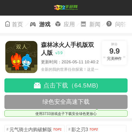
首页
游戏
应用
新闻
问答
森林冰火人手机版双
评分
9.9
人版
v3.9
完美神作
更新时间：2026-05-11 10:40:23
全新的我的世界任你探索！这是一
个小提示字段。
点击下载（64.5MB)
绿色安全高速下载
使用3733游戏盒子下载安全绿色更放心
元气骑士内购破解版
影之刃3
#
#
TOP1
TOP2