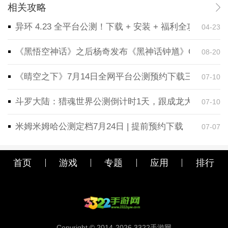
相关攻略
异环 4.23 全平台公测！下载 + 安装 + 福利全攻略，
04-23
《黑悟空神话》之后杨奇发布《黑神话钟馗》CG！预告
08-20
《晴空之下》7月14日全网平台公测预约下载三端同步
07-10
斗罗大陆：猎魂世界公测倒计时1天，跟成龙大哥一起
07-10
米姆米姆哈公测定档7月24日 | 提前预约下载
07-07
首页
游戏
专题
应用
排行
Copyright © 2014-2026.3322手游网