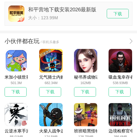
和平营地下载安装2026最新版
下载
大小：123.99M
小伙伴都在玩
/ 联机乐趣多
米加小镇世界2025官方版
元气骑士内购破解版
秘书养成物语
吸血鬼幸存者
501.3M
682.34M
162MB
538.93MB
下载
下载
下载
下载
云逆水寒手游
火柴人战争遗产无敌版
班班暗黑怪物生存挑战5
边境检察官中
88.01MB
174.5MB
128.75MB
386.6MB