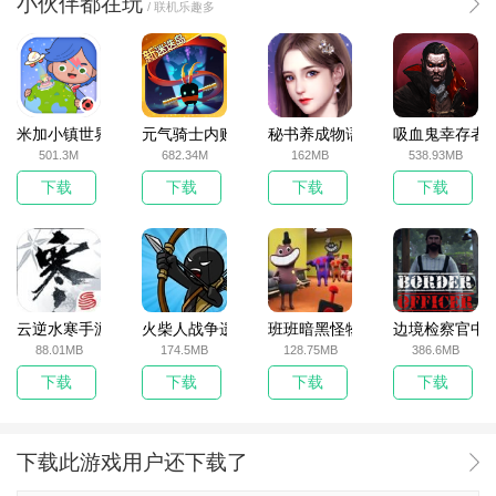
小伙伴都在玩
/ 联机乐趣多
米加小镇世界2025官方版
元气骑士内购破解版
秘书养成物语
吸血鬼幸存者
501.3M
682.34M
162MB
538.93MB
下载
下载
下载
下载
云逆水寒手游
火柴人战争遗产无敌版
班班暗黑怪物生存挑战5
边境检察官中
88.01MB
174.5MB
128.75MB
386.6MB
下载
下载
下载
下载
下载此游戏用户还下载了