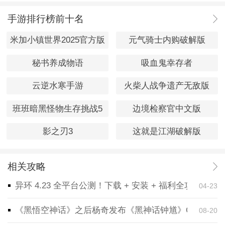
手游排行榜前十名
米加小镇世界2025官方版
元气骑士内购破解版
秘书养成物语
吸血鬼幸存者
云逆水寒手游
火柴人战争遗产无敌版
班班暗黑怪物生存挑战5
边境检察官中文版
影之刃3
这就是江湖破解版
相关攻略
异环 4.23 全平台公测！下载 + 安装 + 福利全攻略，
04-23
《黑悟空神话》之后杨奇发布《黑神话钟馗》CG！预告
08-20