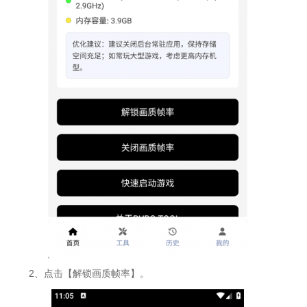
2、点击【解锁画质帧率】。