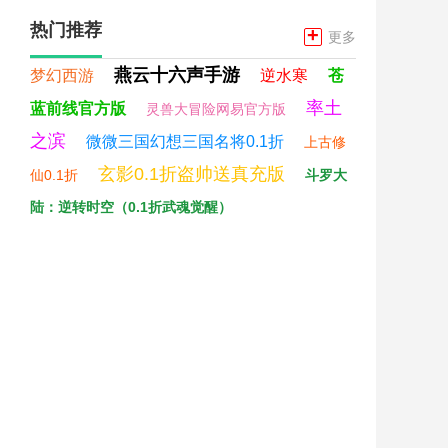
热门推荐
+
更多
燕云十六声手游
梦幻西游
逆水寒
苍
率土
蓝前线官方版
灵兽大冒险网易官方版
之滨
微微三国幻想三国名将0.1折
上古修
玄影0.1折盗帅送真充版
仙0.1折
斗罗大
陆：逆转时空（0.1折武魂觉醒）