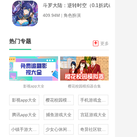
斗罗大陆：逆转时空（0.1折武魂觉醒）
409.94M
|
角色扮演
热门专题
+
更多
影视app大全
樱花校园模拟器合集
影视app大全
樱花校园模拟器合集
手机游戏盒子大全
腾讯app大全
捕鱼游戏大全
宫廷游戏大全
小镇手游大全免费下载
少女心休闲游戏推荐
奇异社区软件合集