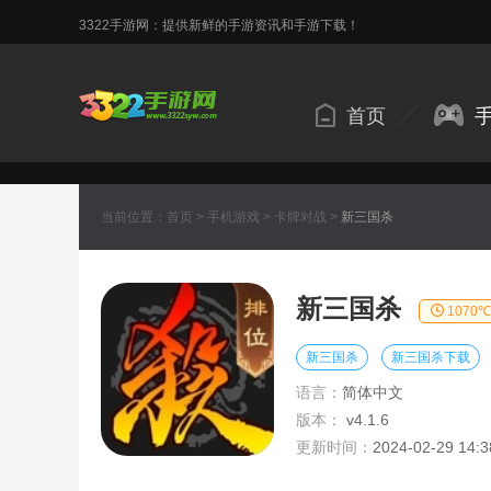
3322手游网：提供新鲜的手游资讯和手游下载！
首页
当前位置：
首页
>
手机游戏
>
卡牌对战
>
新三国杀
新三国杀
1070℃
新三国杀
新三国杀下载
语言：
简体中文
版本：
v4.1.6
更新时间：
2024-02-29 14:3