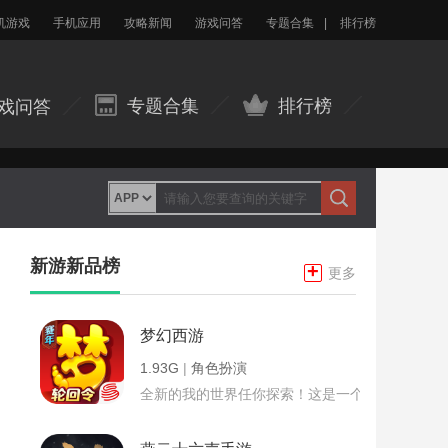
机游戏
手机应用
攻略新闻
游戏问答
专题合集
|
排行榜
专题合集
排行榜
戏问答
新游新品榜
+
更多
梦幻西游
1.93G
|
角色扮演
全新的我的世界任你探索！这是一个小提示字段。