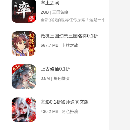
率土之滨
2GB
|
三国策略
全新的我的世界任你探索！这是一个小提示字段。
微微三国幻想三国名将0.1折
667.7 MB
|
卡牌对战
上古修仙0.1折
3.5M
|
角色扮演
玄影0.1折盗帅送真充版
430.2 MB
|
角色扮演