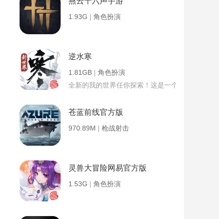
燕云十六声手游
1.93G
|
角色扮演
逆水寒
1.81GB
|
角色扮演
全新的我的世界任你探索！这是一个小提示字段。
苍蓝前线官方版
970.89M
|
枪战射击
灵兽大冒险网易官方版
1.53G
|
角色扮演