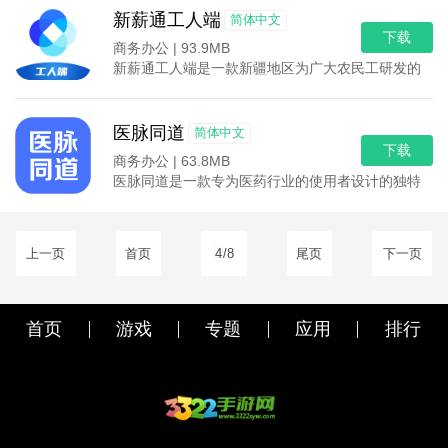
新薪通工人端
简体中文
下载
商务办公 |
93.9MB
新薪通工人端是一款新疆地区为广大农民工研发的高效
医脉同道
简体中文
下载
商务办公 |
63.8MB
医脉同道是一款专为医药行业的使用者设计的独特招聘
上一页
首页
4
/8
尾页
下一页
首页
游戏
专题
应用
排行