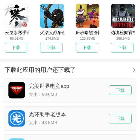
云逆水寒手游
火柴人战争遗产无敌版
班班暗黑怪物生存挑战5
边境检察官中
88.01MB
174.5MB
128.75MB
386.6MB
下载
下载
下载
下载
下载此应用的用户还下载了
完美世界电竞app
下载
大小：50.6MB
光环助手老版本
下载
大小：43.5MB