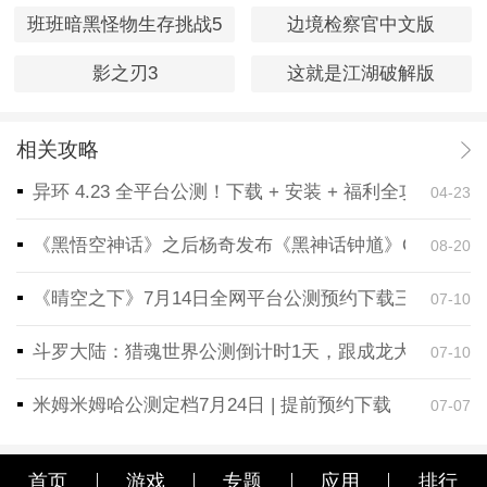
班班暗黑怪物生存挑战5
边境检察官中文版
影之刃3
这就是江湖破解版
相关攻略
异环 4.23 全平台公测！下载 + 安装 + 福利全攻略，
04-23
《黑悟空神话》之后杨奇发布《黑神话钟馗》CG！预告
08-20
《晴空之下》7月14日全网平台公测预约下载三端同步
07-10
斗罗大陆：猎魂世界公测倒计时1天，跟成龙大哥一起
07-10
米姆米姆哈公测定档7月24日 | 提前预约下载
07-07
首页
游戏
专题
应用
排行