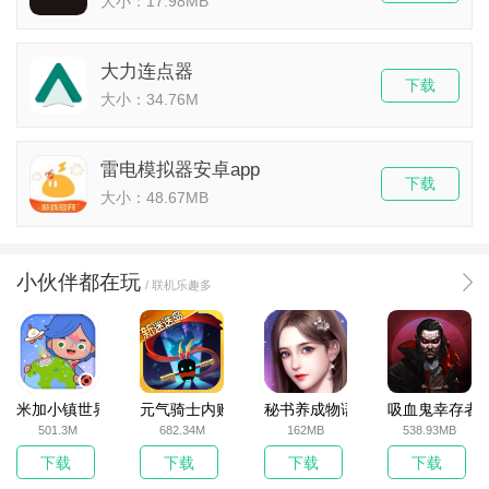
大小：17.98MB
大力连点器
下载
大小：34.76M
雷电模拟器安卓app
下载
大小：48.67MB
小伙伴都在玩
/ 联机乐趣多
米加小镇世界2025官方版
元气骑士内购破解版
秘书养成物语
吸血鬼幸存者
501.3M
682.34M
162MB
538.93MB
下载
下载
下载
下载