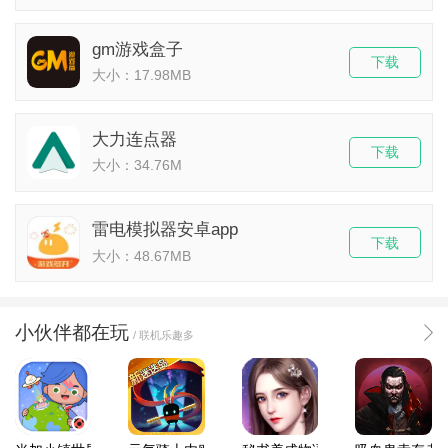
gm游戏盒子
下载
大小：17.98MB
大力连点器
下载
大小：34.76M
雷电模拟器安卓app
下载
大小：48.67MB
小伙伴都在玩
/ 联机乐趣多