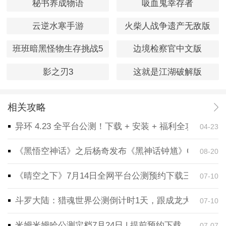
秘书养成物语
吸血鬼幸存者
云逆水寒手游
火柴人战争遗产无敌版
班班暗黑怪物生存挑战5
边境检察官中文版
影之刃3
这就是江湖破解版
相关攻略
异环 4.23 全平台公测！下载 + 安装 + 福利全攻略，
04-23
《黑悟空神话》之后杨奇发布《黑神话钟馗》CG！预告
08-20
《晴空之下》7月14日全网平台公测预约下载三端同步
07-10
斗罗大陆：猎魂世界公测倒计时1天，跟成龙大哥一起
07-10
米姆米姆哈公测定档7月24日 | 提前预约下载
07-07