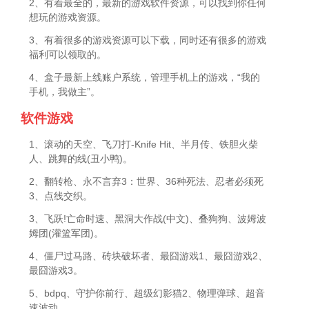
2、有着最全的，最新的游戏软件资源，可以找到你任何
想玩的游戏资源。
3、有着很多的游戏资源可以下载，同时还有很多的游戏
福利可以领取的。
4、盒子最新上线账户系统，管理手机上的游戏，“我的
手机，我做主”。
软件游戏
1、滚动的天空、飞刀打-Knife Hit、半月传、铁胆火柴
人、跳舞的线(丑小鸭)。
2、翻转枪、永不言弃3：世界、36种死法、忍者必须死
3、点线交织。
3、飞跃!亡命时速、黑洞大作战(中文)、叠狗狗、波姆波
姆团(灌篮军团)。
4、僵尸过马路、砖块破坏者、最囧游戏1、最囧游戏2、
最囧游戏3。
5、bdpq、守护你前行、超级幻影猫2、物理弹球、超音
速波动。