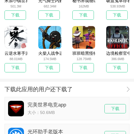
米加小镇世界2025官方版
元气骑士内购破解版
秘书养成物语
吸血鬼幸存者
501.3M
682.34M
162MB
538.93MB
下载
下载
下载
下载
云逆水寒手游
火柴人战争遗产无敌版
班班暗黑怪物生存挑战5
边境检察官中
88.01MB
174.5MB
128.75MB
386.6MB
下载
下载
下载
下载
下载此应用的用户还下载了
完美世界电竞app
下载
大小：50.6MB
光环助手老版本