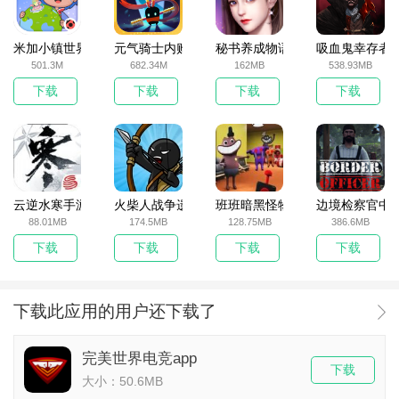
米加小镇世界2025官方版
元气骑士内购破解版
秘书养成物语
吸血鬼幸存者
501.3M
682.34M
162MB
538.93MB
下载
下载
下载
下载
云逆水寒手游
火柴人战争遗产无敌版
班班暗黑怪物生存挑战5
边境检察官中
88.01MB
174.5MB
128.75MB
386.6MB
下载
下载
下载
下载
下载此应用的用户还下载了
完美世界电竞app
下载
大小：50.6MB