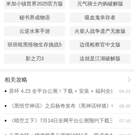
米加小镇世界2025官方版
元气骑士内购破解版
秘书养成物语
吸血鬼幸存者
云逆水寒手游
火柴人战争遗产无敌版
班班暗黑怪物生存挑战5
边境检察官中文版
影之刃3
这就是江湖破解版
相关攻略
异环 4.23 全平台公测！下载 + 安装 + 福利全攻略，
04-23
《黑悟空神话》之后杨奇发布《黑神话钟馗》CG！预告
08-20
《晴空之下》7月14日全网平台公测预约下载三端同步
07-10