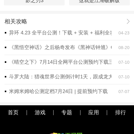
影之刃3
这就是江湖破解版
相关攻略
异环 4.23 全平台公测！下载 + 安装 + 福利全攻略，
04-23
《黑悟空神话》之后杨奇发布《黑神话钟馗》CG！预告
08-20
《晴空之下》7月14日全网平台公测预约下载三端同步
07-10
斗罗大陆：猎魂世界公测倒计时1天，跟成龙大哥一起
07-10
米姆米姆哈公测定档7月24日 | 提前预约下载
07-07
首页
游戏
专题
应用
排行