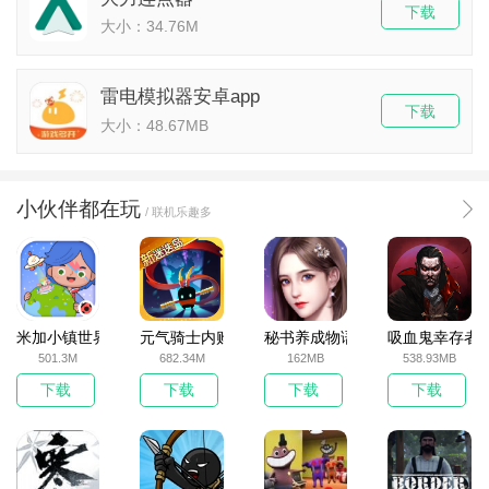
下载
大小：34.76M
雷电模拟器安卓app
下载
大小：48.67MB
小伙伴都在玩
/ 联机乐趣多
米加小镇世界2025官方版
元气骑士内购破解版
秘书养成物语
吸血鬼幸存者
501.3M
682.34M
162MB
538.93MB
下载
下载
下载
下载