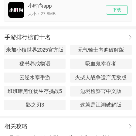
小时尚app
下载
大小：27.8MB
手游排行榜前十名
米加小镇世界2025官方版
元气骑士内购破解版
秘书养成物语
吸血鬼幸存者
云逆水寒手游
火柴人战争遗产无敌版
班班暗黑怪物生存挑战5
边境检察官中文版
影之刃3
这就是江湖破解版
相关攻略