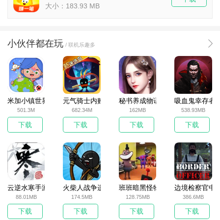
大小：183.93 MB
小伙伴都在玩
/ 联机乐趣多
米加小镇世界2025官方版
元气骑士内购破解版
秘书养成物语
吸血鬼幸存者
501.3M
682.34M
162MB
538.93MB
下载
下载
下载
下载
云逆水寒手游
火柴人战争遗产无敌版
班班暗黑怪物生存挑战5
边境检察官中
88.01MB
174.5MB
128.75MB
386.6MB
下载
下载
下载
下载