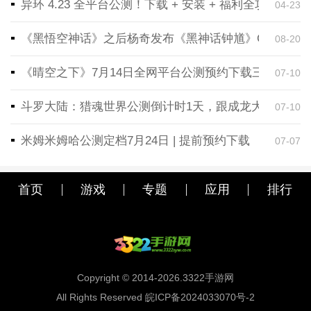
异环 4.23 全平台公测！下载 + 安装 + 福利全攻略，
04-23
《黑悟空神话》之后杨奇发布《黑神话钟馗》CG！预告
08-20
《晴空之下》7月14日全网平台公测预约下载三端同步
07-10
斗罗大陆：猎魂世界公测倒计时1天，跟成龙大哥一起
07-10
米姆米姆哈公测定档7月24日 | 提前预约下载
07-07
首页
游戏
专题
应用
排行
Copyright © 2014-2026.3322手游网
All Rights Reserved 皖ICP备2024033070号-2