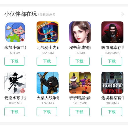
小伙伴都在玩
/ 联机乐趣多
米加小镇世界2025官方版
元气骑士内购破解版
秘书养成物语
吸血鬼幸存者
501.3M
682.34M
162MB
538.93MB
下载
下载
下载
下载
云逆水寒手游
火柴人战争遗产无敌版
班班暗黑怪物生存挑战5
边境检察官中
88.01MB
174.5MB
128.75MB
386.6MB
下载
下载
下载
下载