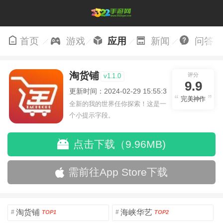
首页
游戏
应用
新闻
问答
淘货铺
评分
v1.1.0
9.9
更新时间：2024-02-29 15:55:30
完美神作
全新的我的世界任你探索！这是一
个小提示字段。
点击下载（9.96MB)
需前往App Store下载
淘货铺
海峡华艺
#
#
TOP1
TOP2