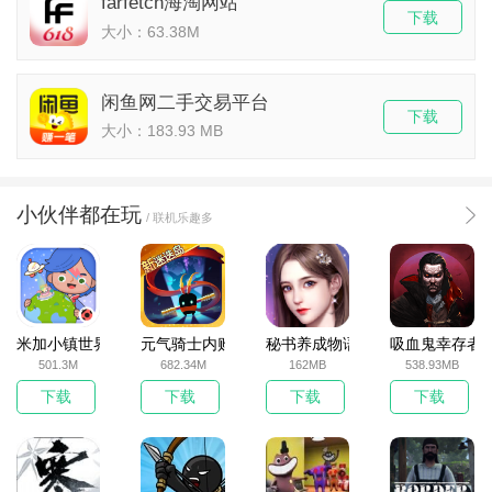
farfetch海淘网站
下载
大小：63.38M
闲鱼网二手交易平台
下载
大小：183.93 MB
小伙伴都在玩
/ 联机乐趣多
米加小镇世界2025官方版
元气骑士内购破解版
秘书养成物语
吸血鬼幸存者
501.3M
682.34M
162MB
538.93MB
下载
下载
下载
下载