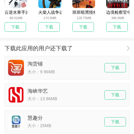
云逆水寒手游
火柴人战争遗产无敌版
班班暗黑怪物生存挑战5
边境检察官中
88.01MB
174.5MB
128.75MB
386.6MB
下载
下载
下载
下载
下载此应用的用户还下载了
淘货铺
下载
大小：9.96MB
海峡华艺
下载
大小：13.86MB
慧趣分
下载
大小：25MB