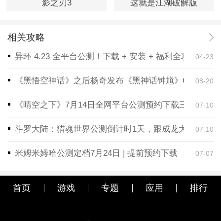
影之刃3
这就是江湖破解版
相关攻略
异环 4.23 全平台公测！下载 + 安装 + 福利全攻略，
04-23
《黑悟空神话》之后杨奇发布《黑神话钟馗》CG！预告
08-20
《晴空之下》7月14日全网平台公测预约下载三端同步
07-10
斗罗大陆：猎魂世界公测倒计时1天，跟成龙大哥一起
07-10
米姆米姆哈公测定档7月24日 | 提前预约下载
07-07
首页
游戏
专题
应用
排行