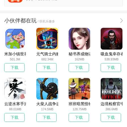
小伙伴都在玩
/ 联机乐趣多
米加小镇世界2025官方版
元气骑士内购破解版
秘书养成物语
吸血鬼幸存者
501.3M
682.34M
162MB
538.93MB
下载
下载
下载
下载
云逆水寒手游
火柴人战争遗产无敌版
班班暗黑怪物生存挑战5
边境检察官中
88.01MB
174.5MB
128.75MB
386.6MB
下载
下载
下载
下载