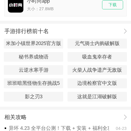
小时尚app
下载
大小：27.8MB
手游排行榜前十名
米加小镇世界2025官方版
元气骑士内购破解版
秘书养成物语
吸血鬼幸存者
云逆水寒手游
火柴人战争遗产无敌版
班班暗黑怪物生存挑战5
边境检察官中文版
影之刃3
这就是江湖破解版
相关攻略
异环 4.23 全平台公测！下载 + 安装 + 福利全攻略，
04-23