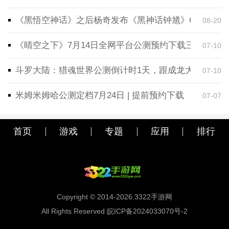
《黑悟空神话》之后杨奇发布《黑神话钟馗》CG！预告
08-20
《晴空之下》7月14日全网平台公测预约下载三端同步
07-10
斗罗大陆：猎魂世界公测倒计时1天，跟成龙大哥一起
07-10
米姆米姆哈公测定档7月24日 | 提前预约下载
07-07
首页
游戏
专题
应用
排行
Copyright © 2014-2026.3322手游网
All Rights Reserved 皖ICP备2024033070号-2