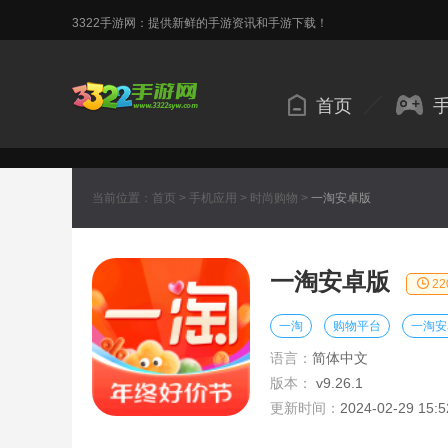
3322手游网：提供新鲜的手游资讯和手游下载！
首页
当前位置：
首页
>
手机应用
>
时尚购物
>
一淘安卓版
一淘安卓版
2
一淘
购物平台
一淘安
语言：
简体中文
版本：
v9.26.1
更新时间：
2024-02-29 15:5