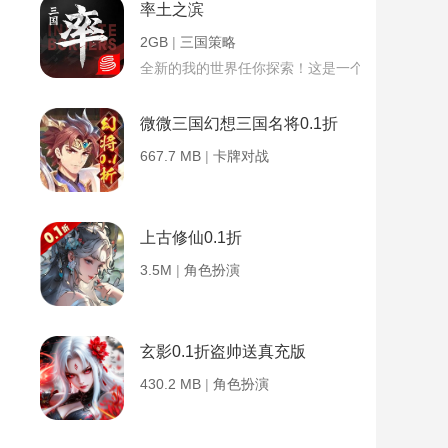
率土之滨
2GB
|
三国策略
全新的我的世界任你探索！这是一个小提示字段。
微微三国幻想三国名将0.1折
667.7 MB
|
卡牌对战
上古修仙0.1折
3.5M
|
角色扮演
玄影0.1折盗帅送真充版
430.2 MB
|
角色扮演