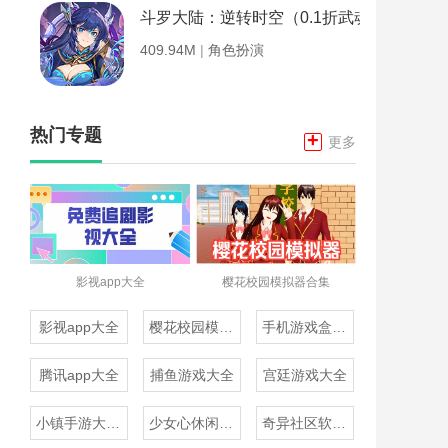
斗罗大陆：逆转时空（0.1折武魂觉醒）
409.94M
|
角色扮演
热门专题
+
更多
影视app大全
樱花校园模拟器合集
影视app大全
樱花校园模拟器合集
手机游戏盒子大全
腾讯app大全
捕鱼游戏大全
宫廷游戏大全
小镇手游大全免费下载
少女心休闲游戏推荐
奇异社区软件合集