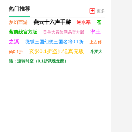
热门推荐
+
更多
燕云十六声手游
梦幻西游
逆水寒
苍
率土
蓝前线官方版
灵兽大冒险网易官方版
之滨
微微三国幻想三国名将0.1折
上古修
玄影0.1折盗帅送真充版
仙0.1折
斗罗大
陆：逆转时空（0.1折武魂觉醒）