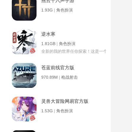
燕云十六声手游
1.93G
|
角色扮演
逆水寒
1.81GB
|
角色扮演
全新的我的世界任你探索！这是一个小提示字段。
苍蓝前线官方版
970.89M
|
枪战射击
灵兽大冒险网易官方版
1.53G
|
角色扮演