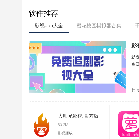
软件推荐
影视app大全
樱花校园模拟器合集
影
影
资
共
大师兄影视 官方版
63.2M
影视播放