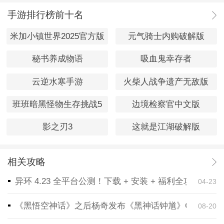
手游排行榜前十名
米加小镇世界2025官方版
元气骑士内购破解版
秘书养成物语
吸血鬼幸存者
云逆水寒手游
火柴人战争遗产无敌版
班班暗黑怪物生存挑战5
边境检察官中文版
影之刃3
这就是江湖破解版
相关攻略
异环 4.23 全平台公测！下载 + 安装 + 福利全攻略，
04-23
《黑悟空神话》之后杨奇发布《黑神话钟馗》CG！预告
08-20