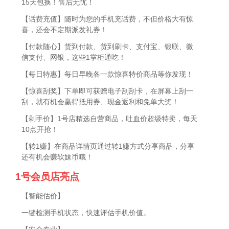
15天包换！售后无忧！
【话费充值】随时为您的手机充话费，不但价格大有惊
喜，还会不定期派发礼券！
【付款随心】货到付款、货到刷卡、支付宝、银联、微
信支付、网银，这些1掌柜通吃！
【每日特惠】每日早晚各一款惊喜特价商品等你发现！
【惊喜刮奖】下单即可获赠电子刮刮卡，在屏幕上刮一
刮，就有机会赢得抵用券、现金返利和免单大奖！
【剁手价】1号店精选自营商品，吐血价超级特卖，每天
10点开抢！
【转1赚】在商品详情页通过转1赚方式分享商品，分享
还有机会赚软妹币哦！
1号会员店亮点
【智能估价】
一键检测手机状态，快速评估手机价值。