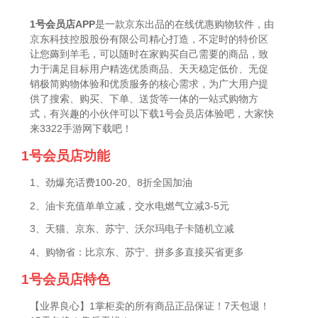
1号会员店APP
是一款京东出品的在线优惠购物软件，由
京东科技控股股份有限公司精心打造，不定时的特价区
让您薅到羊毛，可以随时在家购买自己需要的商品，致
力于满足目标用户精选优质商品、天天稳定低价、无促
销极简购物体验和优质服务的核心需求，为广大用户提
供了搜索、购买、下单、送货等一体的一站式购物方
式，有兴趣的小伙伴可以下载1号会员店体验吧，大家快
来3322手游网下载吧！
1号会员店功能
1、劲爆充话费100-20、8折全国加油
2、油卡充值单单立减，交水电燃气立减3-5元
3、天猫、京东、苏宁、沃尔玛电子卡随机立减
4、购物省：比京东、苏宁、拼多多直接买省更多
1号会员店特色
【业界良心】1掌柜卖的所有商品正品保证！7天包退！