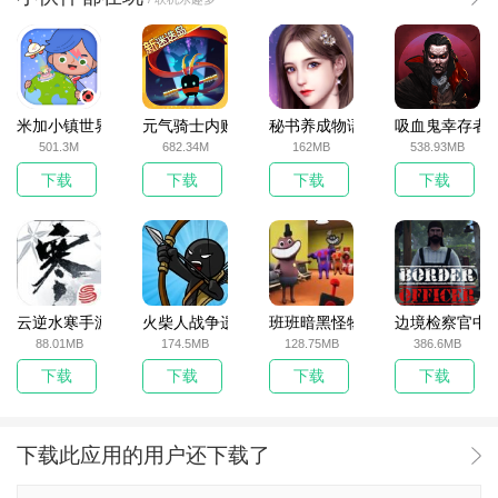
米加小镇世界2025官方版
元气骑士内购破解版
秘书养成物语
吸血鬼幸存者
501.3M
682.34M
162MB
538.93MB
下载
下载
下载
下载
云逆水寒手游
火柴人战争遗产无敌版
班班暗黑怪物生存挑战5
边境检察官中
88.01MB
174.5MB
128.75MB
386.6MB
下载
下载
下载
下载
下载此应用的用户还下载了