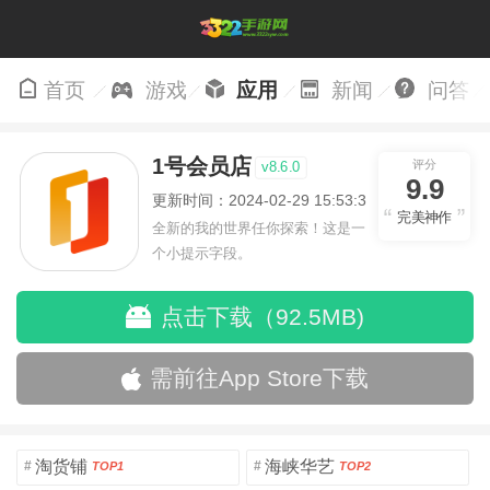
首页
游戏
应用
新闻
问答
1号会员店
评分
v8.6.0
9.9
更新时间：2024-02-29 15:53:37
完美神作
全新的我的世界任你探索！这是一
个小提示字段。
点击下载（92.5MB)
需前往App Store下载
淘货铺
海峡华艺
#
#
TOP1
TOP2