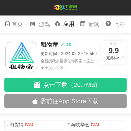
首页
游戏
应用
新闻
问答
租物帝
评分
v1.0.0
9.9
更新时间：2024-02-29 15:55:44
完美神作
全新的我的世界任你探索！这是一
个小提示字段。
点击下载（20.7MB)
需前往App Store下载
淘货铺
海峡华艺
#
#
TOP1
TOP2