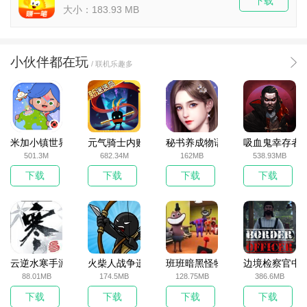
下载
大小：183.93 MB
小伙伴都在玩
/ 联机乐趣多
米加小镇世界2025官方版
元气骑士内购破解版
秘书养成物语
吸血鬼幸存者
501.3M
682.34M
162MB
538.93MB
下载
下载
下载
下载
云逆水寒手游
火柴人战争遗产无敌版
班班暗黑怪物生存挑战5
边境检察官中
88.01MB
174.5MB
128.75MB
386.6MB
下载
下载
下载
下载