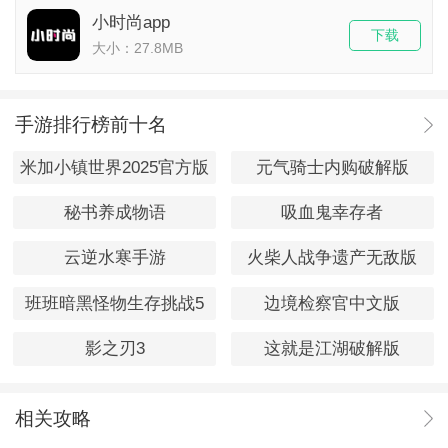
小时尚app
下载
大小：27.8MB
手游排行榜前十名
米加小镇世界2025官方版
元气骑士内购破解版
秘书养成物语
吸血鬼幸存者
云逆水寒手游
火柴人战争遗产无敌版
班班暗黑怪物生存挑战5
边境检察官中文版
影之刃3
这就是江湖破解版
相关攻略