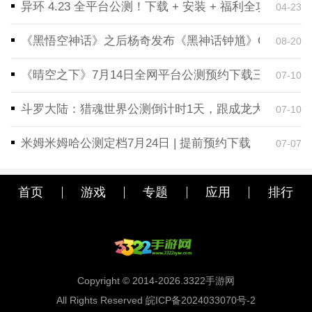
异环 4.23 全平台公测！下载 + 安装 + 福利全攻略，
04-23
《黑悟空神话》之后杨奇发布《黑神话钟馗》CG！预告
08-20
《晴空之下》7月14日全网平台公测预约下载三端同步
07-10
斗罗大陆：猎魂世界公测倒计时1天，跟成龙大哥一起
07-10
米姆米姆哈公测定档7月24日 | 提前预约下载
07-07
首页
游戏
专题
应用
排行
Copyright © 2014-2026.3322手游网
All Rights Reserved 皖ICP备2024033070号-2