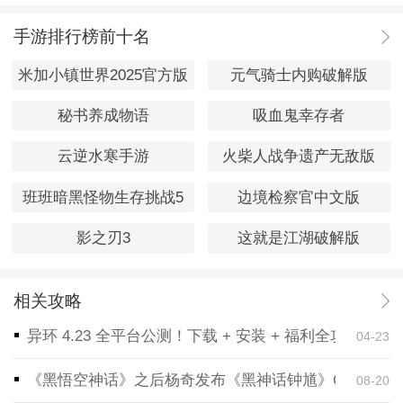
手游排行榜前十名
米加小镇世界2025官方版
元气骑士内购破解版
秘书养成物语
吸血鬼幸存者
云逆水寒手游
火柴人战争遗产无敌版
班班暗黑怪物生存挑战5
边境检察官中文版
影之刃3
这就是江湖破解版
相关攻略
异环 4.23 全平台公测！下载 + 安装 + 福利全攻略，
04-23
《黑悟空神话》之后杨奇发布《黑神话钟馗》CG！预告
08-20