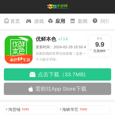
首页
游戏
应用
新闻
问答
优鲜本色
评分
v7.3.8
9.9
更新时间：2024-02-29 15:55:47
完美神作
全新的我的世界任你探索！这是一
个小提示字段。
点击下载（33.7MB)
需前往App Store下载
淘货铺
海峡华艺
#
#
TOP1
TOP2