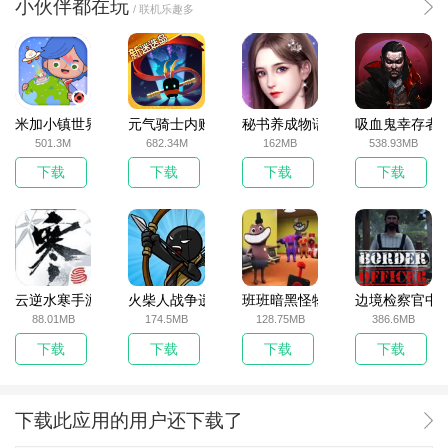
小伙伴都在玩
/ 联机乐趣多
米加小镇世界2025官方版
元气骑士内购破解版
秘书养成物语
吸血鬼幸存者
501.3M
682.34M
162MB
538.93MB
下载
下载
下载
下载
云逆水寒手游
火柴人战争遗产无敌版
班班暗黑怪物生存挑战5
边境检察官中
88.01MB
174.5MB
128.75MB
386.6MB
下载
下载
下载
下载
下载此应用的用户还下载了