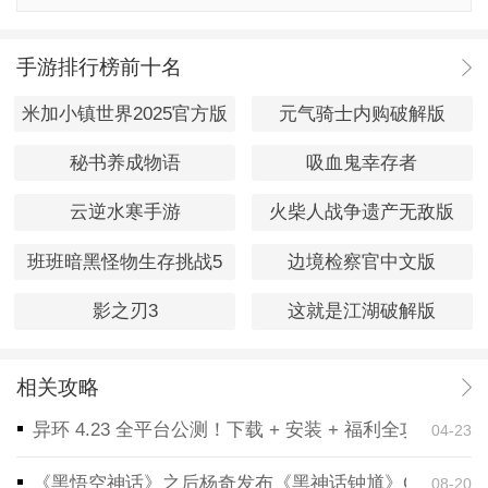
手游排行榜前十名
米加小镇世界2025官方版
元气骑士内购破解版
秘书养成物语
吸血鬼幸存者
云逆水寒手游
火柴人战争遗产无敌版
班班暗黑怪物生存挑战5
边境检察官中文版
影之刃3
这就是江湖破解版
相关攻略
异环 4.23 全平台公测！下载 + 安装 + 福利全攻略，
04-23
《黑悟空神话》之后杨奇发布《黑神话钟馗》CG！预告
08-20