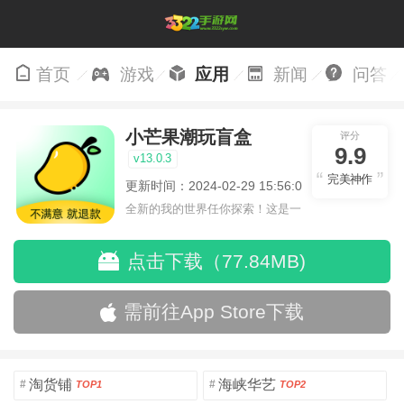
首页
游戏
应用
新闻
问答
小芒果潮玩盲盒
评分
9.9
v13.0.3
完美神作
更新时间：2024-02-29 15:56:08
全新的我的世界任你探索！这是一
个小提示字段。
点击下载（77.84MB)
需前往App Store下载
淘货铺
海峡华艺
#
#
TOP1
TOP2