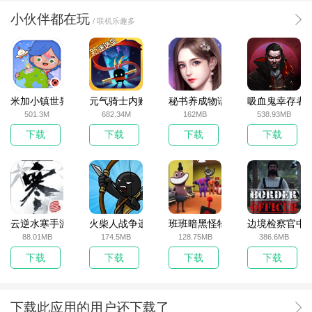
小伙伴都在玩
/ 联机乐趣多
米加小镇世界2025官方版
元气骑士内购破解版
秘书养成物语
吸血鬼幸存者
501.3M
682.34M
162MB
538.93MB
下载
下载
下载
下载
云逆水寒手游
火柴人战争遗产无敌版
班班暗黑怪物生存挑战5
边境检察官中
88.01MB
174.5MB
128.75MB
386.6MB
下载
下载
下载
下载
下载此应用的用户还下载了