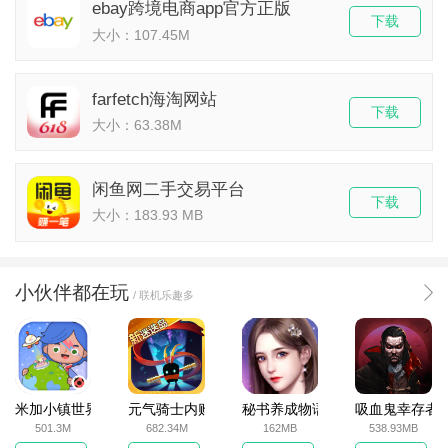
ebay跨境电商app官方正版
下载
大小：107.45M
farfetch海淘网站
下载
大小：63.38M
闲鱼网二手交易平台
下载
大小：183.93 MB
小伙伴都在玩
/ 联机乐趣多
米加小镇世界2025官方版
元气骑士内购破解版
秘书养成物语
吸血鬼幸存者
501.3M
682.34M
162MB
538.93MB