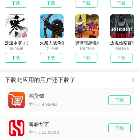
下载
下载
下载
下载
云逆水寒手游
火柴人战争遗产无敌版
班班暗黑怪物生存挑战5
边境检察官中
88.01MB
174.5MB
128.75MB
386.6MB
下载
下载
下载
下载
下载此应用的用户还下载了
淘货铺
下载
大小：9.96MB
海峡华艺
下载
大小：13.86MB