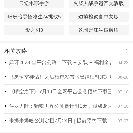
云逆水寒手游
火柴人战争遗产无敌版
班班暗黑怪物生存挑战5
边境检察官中文版
影之刃3
这就是江湖破解版
相关攻略
异环 4.23 全平台公测！下载 + 安装 + 福利全攻略，
04-23
《黑悟空神话》之后杨奇发布《黑神话钟馗》CG！预告
08-20
《晴空之下》7月14日全网平台公测预约下载三端同步
07-10
斗罗大陆：猎魂世界公测倒计时1天，跟成龙大哥一起
07-10
米姆米姆哈公测定档7月24日 | 提前预约下载
07-07