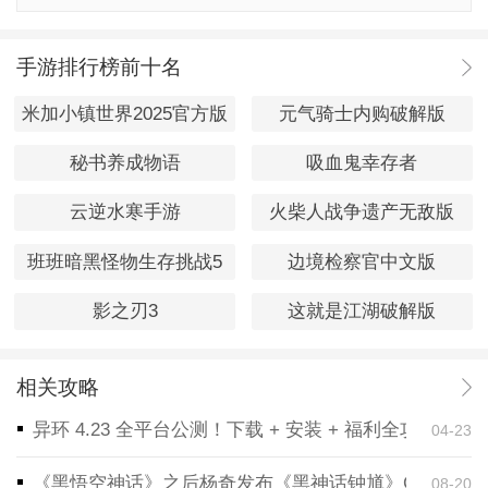
手游排行榜前十名
米加小镇世界2025官方版
元气骑士内购破解版
秘书养成物语
吸血鬼幸存者
云逆水寒手游
火柴人战争遗产无敌版
班班暗黑怪物生存挑战5
边境检察官中文版
影之刃3
这就是江湖破解版
相关攻略
异环 4.23 全平台公测！下载 + 安装 + 福利全攻略，
04-23
《黑悟空神话》之后杨奇发布《黑神话钟馗》CG！预告
08-20