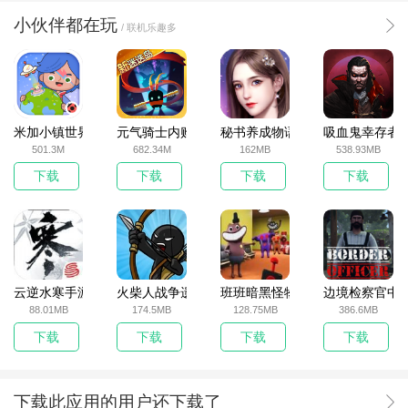
小伙伴都在玩
/ 联机乐趣多
米加小镇世界2025官方版
元气骑士内购破解版
秘书养成物语
吸血鬼幸存者
501.3M
682.34M
162MB
538.93MB
下载
下载
下载
下载
云逆水寒手游
火柴人战争遗产无敌版
班班暗黑怪物生存挑战5
边境检察官中
88.01MB
174.5MB
128.75MB
386.6MB
下载
下载
下载
下载
下载此应用的用户还下载了