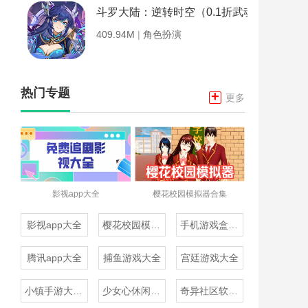
斗罗大陆：逆转时空（0.1折武魂觉醒）
409.94M
|
角色扮演
热门专题
+
更多
影视app大全
樱花校园模拟器合集
影视app大全
樱花校园模拟器合集
手机游戏盒子大全
腾讯app大全
捕鱼游戏大全
宫廷游戏大全
小镇手游大全免费下载
少女心休闲游戏推荐
奇异社区软件合集