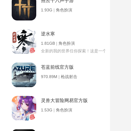
燕云十六声手游
1.93G
|
角色扮演
逆水寒
1.81GB
|
角色扮演
全新的我的世界任你探索！这是一个小提示字段。
苍蓝前线官方版
970.89M
|
枪战射击
灵兽大冒险网易官方版
1.53G
|
角色扮演