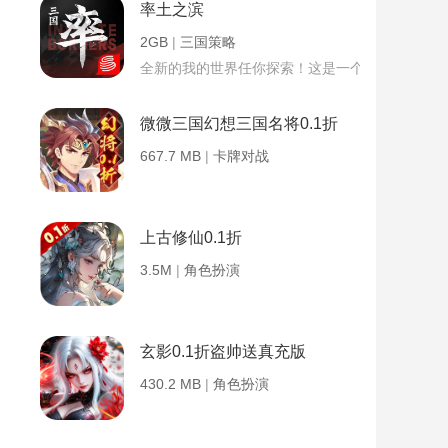
率土之滨
2GB
|
三国策略
全新的我的世界任你探索！这是一个小提示字段。
微微三国幻想三国名将0.1折
667.7 MB
|
卡牌对战
上古修仙0.1折
3.5M
|
角色扮演
玄影0.1折盗帅送真充版
430.2 MB
|
角色扮演