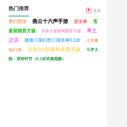
热门推荐
+
更多
燕云十六声手游
梦幻西游
逆水寒
苍
率土
蓝前线官方版
灵兽大冒险网易官方版
之滨
微微三国幻想三国名将0.1折
上古修
玄影0.1折盗帅送真充版
仙0.1折
斗罗大
陆：逆转时空（0.1折武魂觉醒）