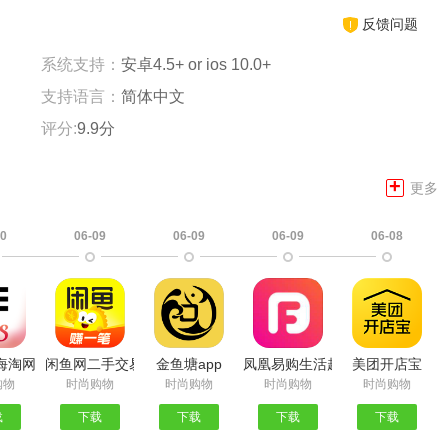
反馈问题
系统支持：
安卓4.5+ or ios 10.0+
支持语言：
简体中文
评分:
9.9分
+
更多
10
06-09
06-09
06-09
06-08
正版
ch海淘网站
闲鱼网二手交易平台
金鱼塘app
凤凰易购生活超市
美团开店宝
购物
时尚购物
时尚购物
时尚购物
时尚购物
载
下载
下载
下载
下载