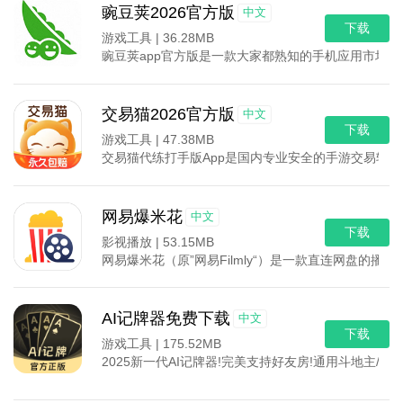
豌豆荚2026官方版
中文
下载
游戏工具 |
36.28MB
豌豆荚app官方版是一款大家都熟知的手机应用市场
交易猫2026官方版
中文
下载
游戏工具 |
47.38MB
交易猫代练打手版App是国内专业安全的手游交易软件
网易爆米花
中文
下载
影视播放 |
53.15MB
网易爆米花（原”网易Filmly“）是一款直连网盘
AI记牌器免费下载
中文
下载
游戏工具 |
175.52MB
2025新一代AI记牌器!完美支持好友房!通用斗地主/跑