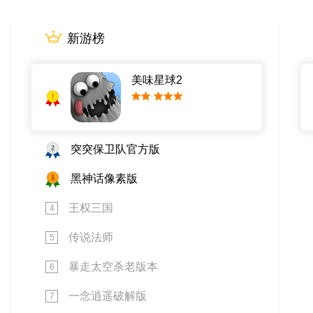
新游榜
美味星球2
1
小提示字段。
2
突突保卫队官方版
3
黑神话像素版
王权三国
4
传说法师
5
暴走太空杀老版本
6
一念逍遥破解版
7