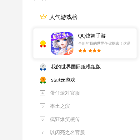
人气游戏榜
QQ炫舞手游
1
全新的我的世界任你探索！这是一个
2
我的世界国际服模组版
3
start云游戏
蛋仔派对官服
4
率土之滨
5
疯狂爆笑梗传
6
以闪亮之名官服
7