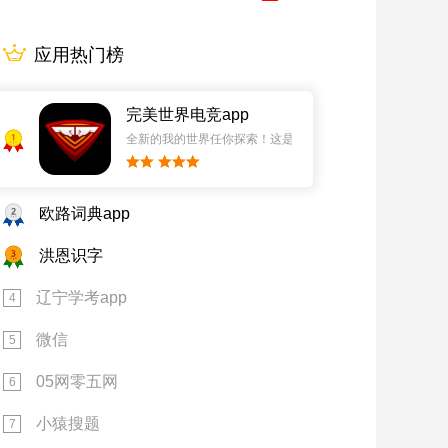
应用热门榜
完美世界电竞app
1
全新的我的世界任你探索！这是一个小提示字段。
2
欧路词典app
3
洪恩识字
辽宁学考app
4
微信
5
05网零五网
6
小猿搜题
7