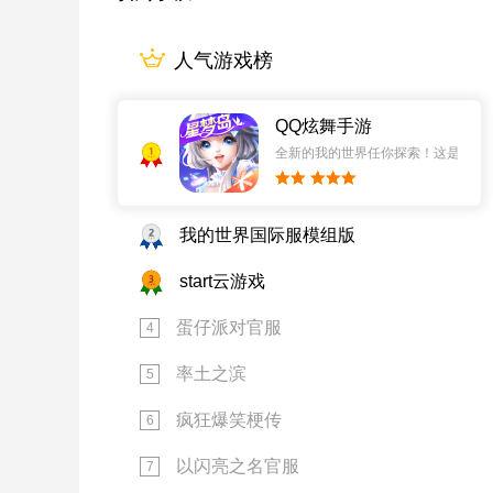
人气游戏榜
QQ炫舞手游
1
全新的我的世界任你探索！这是一个
2
我的世界国际服模组版
3
start云游戏
蛋仔派对官服
4
率土之滨
5
疯狂爆笑梗传
6
以闪亮之名官服
7