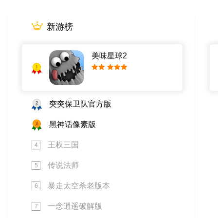
新游榜
美味星球2
1
小提示字段。
2
突突保卫队官方版
3
黑神话像素版
王权三国
4
传说法师
5
暴走太空杀老版本
6
一念逍遥破解版
7