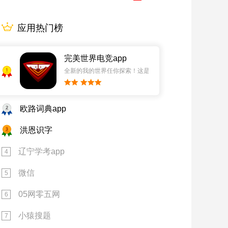
应用热门榜
完美世界电竞app
1
全新的我的世界任你探索！这是一个小提示字段。
2
欧路词典app
3
洪恩识字
辽宁学考app
4
微信
5
05网零五网
6
小猿搜题
7