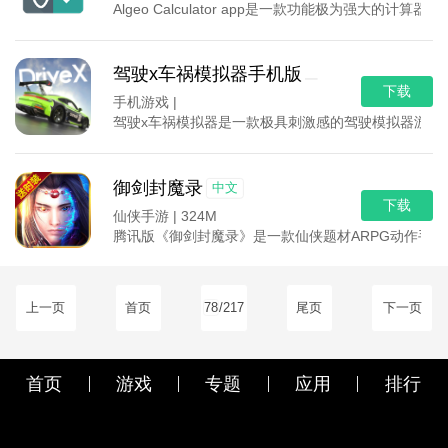
Algeo Calculator app是一款功能极
驾驶x车祸模拟器手机版
下载
手机游戏 |
驾驶x车祸模拟器是一款极具刺激感的驾驶模拟器游戏
御剑封魔录
中文
下载
仙侠手游 |
324M
腾讯版《御剑封魔录》是一款仙侠题材ARPG动作手
上一页
首页
78
/217
尾页
下一页
首页
游戏
专题
应用
排行