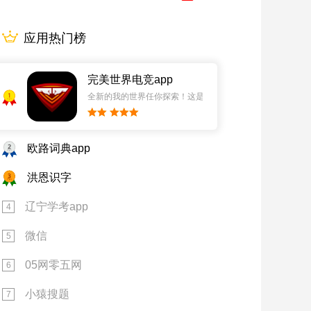
应用热门榜
完美世界电竞app
1
全新的我的世界任你探索！这是一个小提示字段。
2
欧路词典app
3
洪恩识字
辽宁学考app
4
微信
5
05网零五网
6
小猿搜题
7