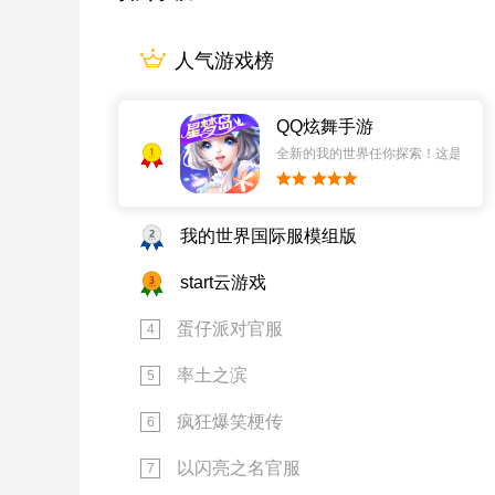
人气游戏榜
QQ炫舞手游
1
全新的我的世界任你探索！这是一个
2
我的世界国际服模组版
3
start云游戏
蛋仔派对官服
4
率土之滨
5
疯狂爆笑梗传
6
以闪亮之名官服
7