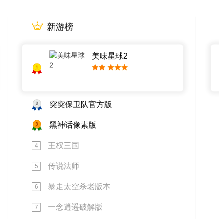
新游榜
美味星球2
1
小提示字段。
2
突突保卫队官方版
3
黑神话像素版
王权三国
4
传说法师
5
暴走太空杀老版本
6
一念逍遥破解版
7