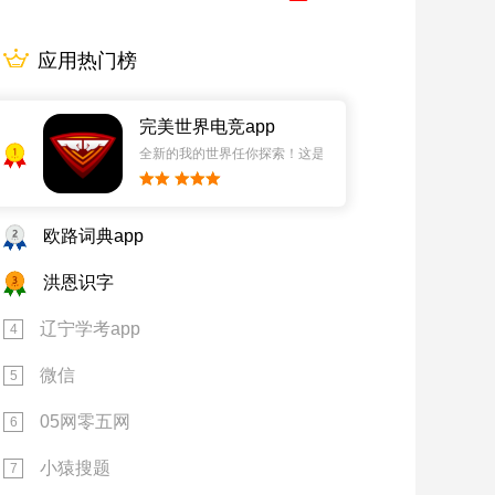
应用热门榜
完美世界电竞app
1
全新的我的世界任你探索！这是一个小提示字段。
2
欧路词典app
3
洪恩识字
辽宁学考app
4
微信
5
05网零五网
6
小猿搜题
7