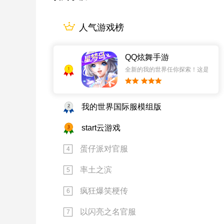
人气游戏榜
QQ炫舞手游
1
全新的我的世界任你探索！这是一个
2
我的世界国际服模组版
3
start云游戏
蛋仔派对官服
4
率土之滨
5
疯狂爆笑梗传
6
以闪亮之名官服
7