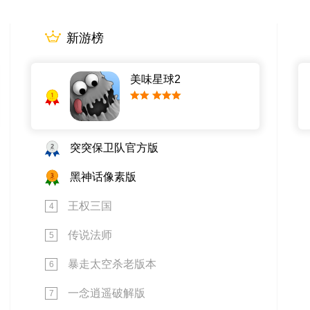
新游榜
美味星球2
1
小提示字段。
2
突突保卫队官方版
3
黑神话像素版
王权三国
4
传说法师
5
暴走太空杀老版本
6
一念逍遥破解版
7