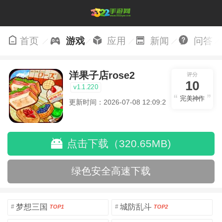
首页
游戏
应用
新闻
问答
洋果子店rose2
评分
10
v1.1.220
完美神作
更新时间：2026-07-08 12:09:22
点击下载（320.65MB)
绿色安全高速下载
梦想三国
城防乱斗
#
#
TOP1
TOP2