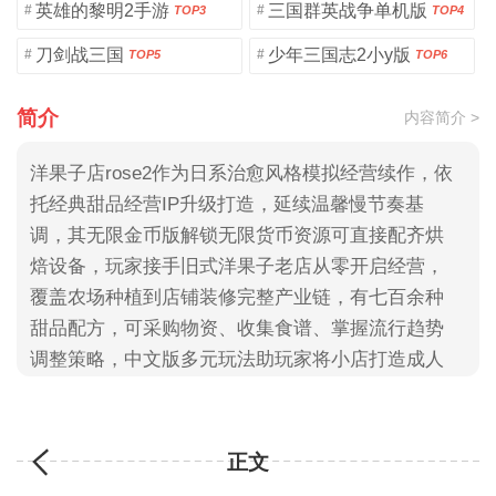
英雄的黎明2手游
三国群英战争单机版
#
#
TOP3
TOP4
刀剑战三国
少年三国志2小y版
#
#
TOP5
TOP6
简介
内容简介 >
洋果子店rose2作为日系治愈风格模拟经营续作，依
托经典甜品经营IP升级打造，延续温馨慢节奏基
调，其无限金币版解锁无限货币资源可直接配齐烘
焙设备，玩家接手旧式洋果子老店从零开启经营，
覆盖农场种植到店铺装修完整产业链，有七百余种
甜品配方，可采购物资、收集食谱、掌握流行趋势
调整策略，中文版多元玩法助玩家将小店打造成人
气甜品铺
正文