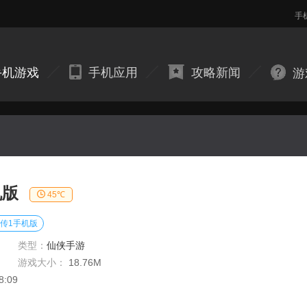
手
手机游戏
手机应用
攻略新闻
游
机版
45℃
传1手机版
类型：
仙侠手游
游戏大小：
18.76M
8:09