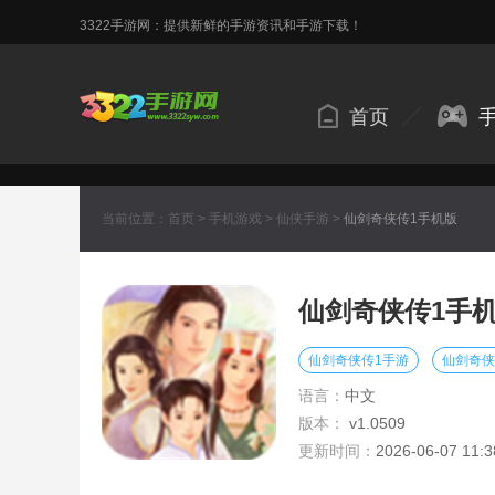
3322手游网：提供新鲜的手游资讯和手游下载！
首页
当前位置：
首页
>
手机游戏
>
仙侠手游
>
仙剑奇侠传1手机版
仙剑奇侠传1手
仙剑奇侠传1手游
仙剑奇侠
语言：
中文
版本：
v1.0509
更新时间：
2026-06-07 11:3