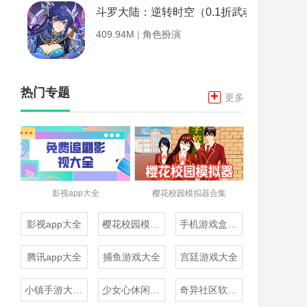
斗罗大陆：逆转时空（0.1折武魂觉醒）
409.94M
|
角色扮演
热门专题
+
更多
影视app大全
樱花校园模拟器合集
影视app大全
樱花校园模拟器合集
手机游戏盒子大全
腾讯app大全
捕鱼游戏大全
宫廷游戏大全
小镇手游大全免费下载
少女心休闲游戏推荐
奇异社区软件合集