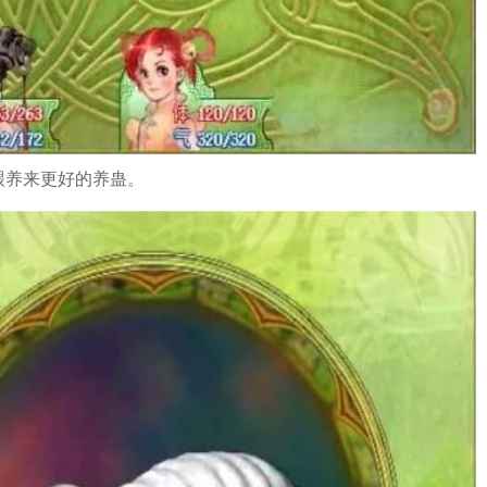
喂养来更好的养蛊。