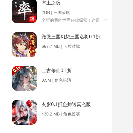
率土之滨
2GB
|
三国策略
全新的我的世界任你探索！这是一个小提示字段。
微微三国幻想三国名将0.1折
667.7 MB
|
卡牌对战
上古修仙0.1折
3.5M
|
角色扮演
玄影0.1折盗帅送真充版
430.2 MB
|
角色扮演