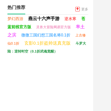
热门推荐
+
更多
燕云十六声手游
梦幻西游
逆水寒
苍
率土
蓝前线官方版
灵兽大冒险网易官方版
之滨
微微三国幻想三国名将0.1折
上古修
玄影0.1折盗帅送真充版
仙0.1折
斗罗大
陆：逆转时空（0.1折武魂觉醒）