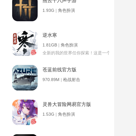
燕云十六声手游
1.93G
|
角色扮演
逆水寒
1.81GB
|
角色扮演
全新的我的世界任你探索！这是一个小提示字段。
苍蓝前线官方版
970.89M
|
枪战射击
灵兽大冒险网易官方版
1.53G
|
角色扮演