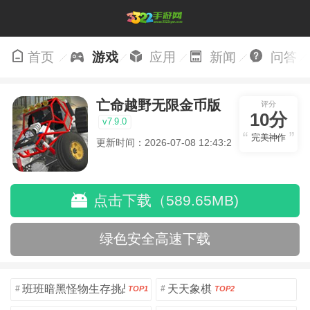
首页
游戏
应用
新闻
问答
亡命越野无限金币版
评分
10分
v7.9.0
完美神作
更新时间：2026-07-08 12:43:21
点击下载（589.65MB)
绿色安全高速下载
班班暗黑怪物生存挑战5
天天象棋
#
#
TOP1
TOP2