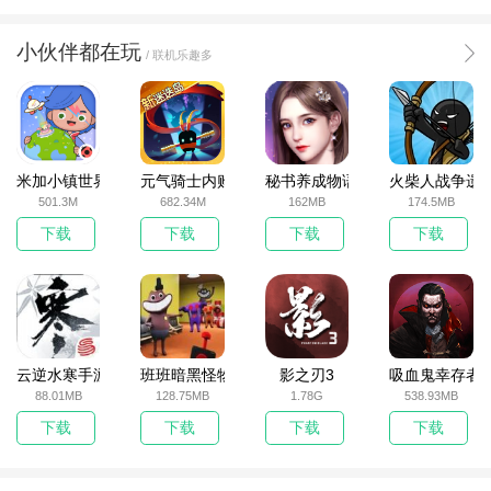
小伙伴都在玩
/ 联机乐趣多
米加小镇世界2025官方版
元气骑士内购破解版
秘书养成物语
火柴人战争遗
501.3M
682.34M
162MB
174.5MB
下载
下载
下载
下载
云逆水寒手游
班班暗黑怪物生存挑战5
影之刃3
吸血鬼幸存者
88.01MB
128.75MB
1.78G
538.93MB
下载
下载
下载
下载